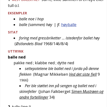
tull o.l.
EKSEMPLER
balle noe i hop
balle (sammen) høy
| jf.
høyballe
SITAT
foring med gressbriketter … istedenfor ballet høy
(
Østlandets Blad
1968/146/8/4
)
UTTRYKK
balle ned
pakke ned
; klabbe ned
; dytte ned
settepotetene ble ballet ned i jorda på denne
flekken
(
Magnar Mikkelsen
Ved det siste fjell
9
)
1966
Per ble støttet inn på sengen og ballet ned i
skinnfeller
(
Johan Falkberget
Simen Mustrøen og
andre fortellinger
34
)
2
tulle (inn i)