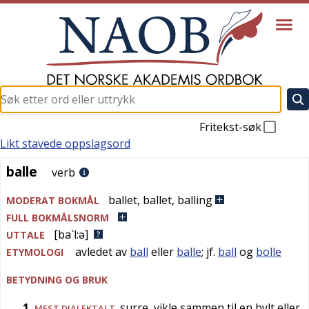
Fritekst-søk
Likt stavede oppslagsord
balle
balle
verb
ballet
,
ballet
,
balling
MODERAT BOKMÅL
FULL BOKMÅLSNORM
[ba`l:ə]
UTTALE
avledet av
ball
eller
balle
; jf.
ball
og
bolle
ETYMOLOGI
BETYDNING OG BRUK
1
surre, vikle sammen til en bylt eller
MEST
DIALEKTALT