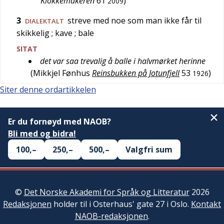
Klokkemakeren
61
)
2009
3
streve med noe som man ikke får til
DIALEKTALT
skikkelig
; kave
; bale
SITAT
det var saa trevalig å balle i halvmørket herinne
(
Mikkjel Fønhus
Reinsbukken på Jotunfjell
53
)
1926
Siter denne ordartikkelen
Er du fornøyd med NAOB?
Bli med og bidra!
100,–
250,–
500,–
Valgfri sum
©
Det Norske Akademi for Språk og Litteratur
2026
Redaksjonen
holder til i Osterhaus' gate 27 i Oslo.
Kontakt
NAOB-redaksjonen
.