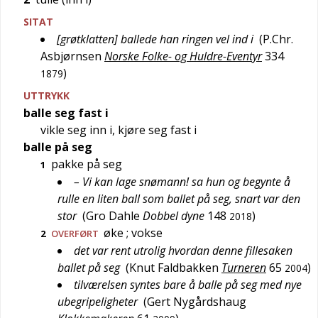
SITAT
[grøtklatten] ballede han ringen vel ind i
(
P.Chr.
Asbjørnsen
Norske Folke- og Huldre-Eventyr
334
)
1879
UTTRYKK
balle seg fast i
vikle seg inn i, kjøre seg fast i
balle på seg
pakke på seg
1
– Vi kan lage snømann! sa hun og begynte å
rulle en liten ball som ballet på seg, snart var den
stor
(
Gro Dahle
Dobbel dyne
148
)
2018
øke
; vokse
2
OVERFØRT
det var rent utrolig hvordan denne fillesaken
ballet på seg
(
Knut Faldbakken
Turneren
65
)
2004
tilværelsen syntes bare å balle på seg med nye
ubegripeligheter
(
Gert Nygårdshaug