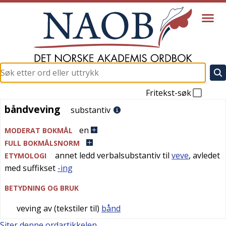
Fritekst-søk
båndveving
båndveving
substantiv
en
MODERAT BOKMÅL
FULL BOKMÅLSNORM
annet ledd verbalsubstantiv til
veve
, avledet
ETYMOLOGI
med suffikset
-ing
BETYDNING OG BRUK
veving av (tekstiler til)
bånd
Siter denne ordartikkelen