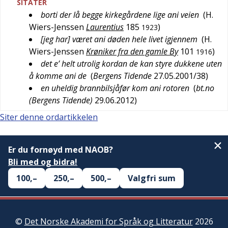
SITATER
borti der lå begge kirkegårdene lige ani veien
(
H.
Wiers-Jenssen
Laurentius
185
)
1923
[jeg har] været ani døden hele livet igjennem
(
H.
Wiers-Jenssen
Krøniker fra den gamle By
101
)
1916
det e’ helt utrolig kordan de kan styre dukkene uten
å komme ani de
(
Bergens Tidende
27.05.2001/38
)
en uheldig brannbilsjåfør kom ani rotoren
(
bt.no
(Bergens Tidende)
29.06.2012
)
Siter denne ordartikkelen
Er du fornøyd med NAOB?
Bli med og bidra!
100,–
250,–
500,–
Valgfri sum
©
Det Norske Akademi for Språk og Litteratur
2026