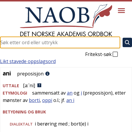
Fritekst-søk
Likt stavede oppslagsord
ani
ani
preposisjon
[a:`ni]
UTTALE
sammensatt av
an
og
i
(preposisjon), etter
ETYMOLOGI
mønster av
borti
,
oppi
o.l.; jf.
an i
BETYDNING OG BRUK
i berøring med
; bort(e) i
DIALEKTALT