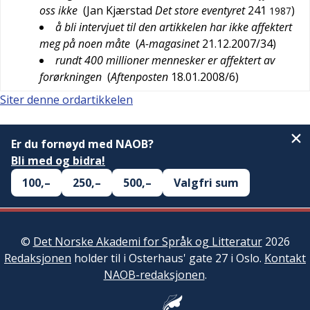
oss ikke
(
Jan Kjærstad
Det store eventyret
241
)
1987
å bli intervjuet til den artikkelen har ikke affektert
meg på noen måte
(
A-magasinet
21.12.2007/34
)
rundt 400 millioner mennesker er affektert av
forørkningen
(
Aftenposten
18.01.2008/6
)
Siter denne ordartikkelen
Er du fornøyd med NAOB?
Bli med og bidra!
100,–
250,–
500,–
Valgfri sum
©
Det Norske Akademi for Språk og Litteratur
2026
Redaksjonen
holder til i Osterhaus' gate 27 i Oslo.
Kontakt
NAOB-redaksjonen
.