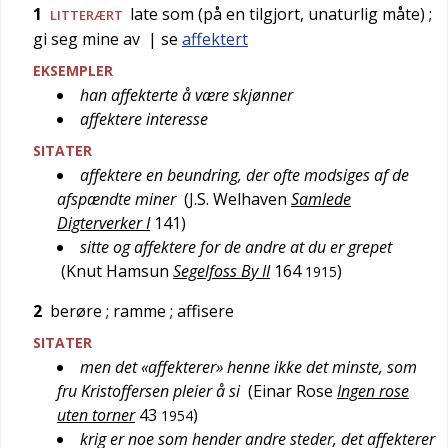
1
late som (på en tilgjort, unaturlig måte)
;
LITTERÆRT
gi seg mine av
| se
affektert
EKSEMPLER
han affekterte å være skjønner
affektere interesse
SITATER
affektere en beundring, der ofte modsiges af de
afspændte miner
(
J.S. Welhaven
Samlede
Digterverker I
141
)
sitte og affektere for de andre at du er grepet
(
Knut Hamsun
Segelfoss By II
164
)
1915
2
berøre
; ramme
; affisere
SITATER
men det «affekterer» henne ikke det minste, som
fru Kristoffersen pleier å si
(
Einar Rose
Ingen rose
uten torner
43
)
1954
krig er noe som hender andre steder, det affekterer