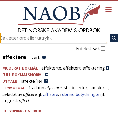
Fritekst-søk
affektere
affektere
verb
affekterte
,
affektert
,
affektering
MODERAT BOKMÅL
FULL BOKMÅLSNORM
[afekte:´rə]
UTTALE
fra
latin
affectare
'
strebe etter, simulere
',
ETYMOLOGI
avledet av
afficere
; jf.
affisere
; i
denne betydningen
jf.
engelsk
affect
BETYDNING OG BRUK