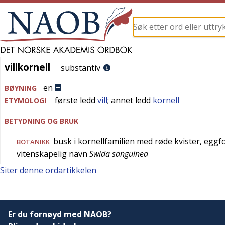
villkornell
villkornell
substantiv
en
BØYNING
første ledd
vill
; annet ledd
kornell
ETYMOLOGI
BETYDNING OG BRUK
busk i kornellfamilien med røde kvister, egg
BOTANIKK
vitenskapelig navn
Swida sanguinea
Siter denne ordartikkelen
Er du fornøyd med NAOB?