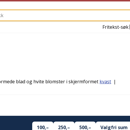
Fritekst-søk
formede blad og hvite blomster i skjermformet
kvast
|
100,–
250,–
500,–
Valgfri sum