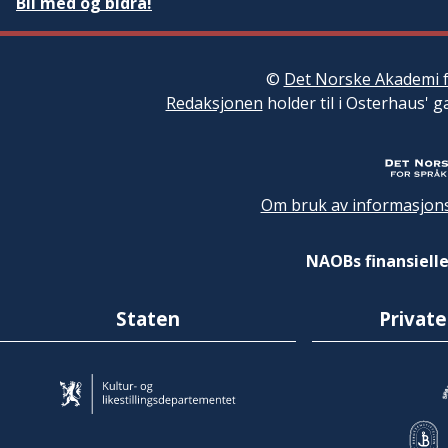
Bli med og bidra!
©
Det Norske Akademi f
Redaksjonen
holder til i Osterhaus' g
Om bruk av informasjons
NAOBs finansielle
Staten
Private