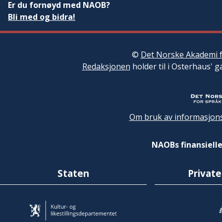
Er du fornøyd med NAOB?
Bli med og bidra!
©
Det Norske Akademi f
Redaksjonen
holder til i Osterhaus' g
Om bruk av informasjons
NAOBs finansielle
Staten
Private