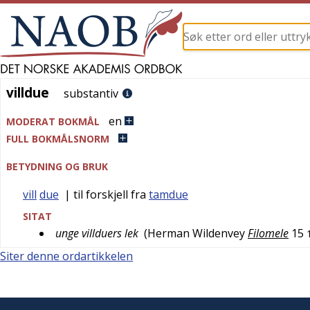
villdue
villdue
substantiv
en
MODERAT BOKMÅL
FULL BOKMÅLSNORM
BETYDNING OG BRUK
vill
due
| til forskjell fra
tamdue
SITAT
unge villduers lek
(
Herman Wildenvey
Filomele
15
Siter denne ordartikkelen