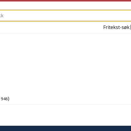
Fritekst-søk
)
1946