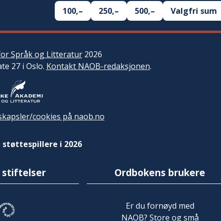
100,–
250,–
500,–
Valgfri sum
or Språk og Litteratur
2026
ate 27 i Oslo.
Kontakt NAOB-redaksjonen
.
kapsler/cookies på naob.no
 støttespillere i 2026
 stiftelser
Ordbokens brukere
Er du fornøyd med
NAOB? Store og små