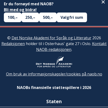
Er du fornøyd med NAOB?
Bli med og bidra!
100,–
250,–
500,–
Valgfri sum
©
Det Norske Akademi for Språk og Litteratur
2026
Redaksjonen
holder til i Osterhaus' gate 27 i Oslo.
Kontakt
NAOB-redaksjonen
.
Om bruk av informasjonskapsler/cookies på naob.no
NAOBs finansielle støttespillere i 2026
Staten