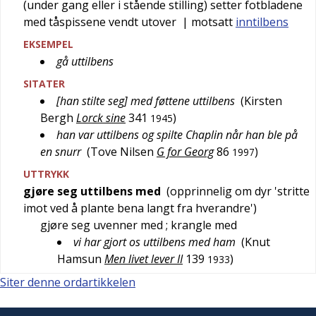
(under gang eller i stående stilling) setter fotbladene
med tåspissene vendt utover
| motsatt
inntilbens
EKSEMPEL
gå uttilbens
SITATER
[han stilte seg] med føttene uttilbens
(
Kirsten
Bergh
Lorck sine
341
)
1945
han var uttilbens og spilte Chaplin når han ble på
en snurr
(
Tove Nilsen
G for Georg
86
)
1997
UTTRYKK
gjøre seg uttilbens med
(opprinnelig om dyr '
stritte
imot ved å plante bena langt fra hverandre
')
gjøre seg uvenner med
; krangle med
vi har gjort os uttilbens med ham
(
Knut
Hamsun
Men livet lever II
139
)
1933
Siter denne ordartikkelen