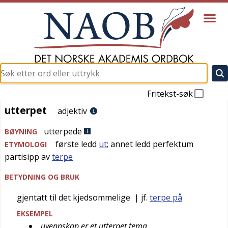
Fritekst-søk
utterpet
utterpet
adjektiv
utterpede
BØYNING
første ledd
ut
; annet ledd perfektum
ETYMOLOGI
partisipp av
terpe
BETYDNING OG BRUK
gjentatt til det kjedsommelige
| jf.
terpe på
EKSEMPEL
uvennskap er et utterpet tema