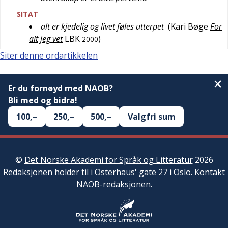
SITAT
alt er kjedelig og livet føles utterpet
(
Kari Bøge
For
alt jeg vet
LBK
)
2000
Siter denne ordartikkelen
Er du fornøyd med NAOB?
Bli med og bidra!
100,–
250,–
500,–
Valgfri sum
©
Det Norske Akademi for Språk og Litteratur
2026
Redaksjonen
holder til i Osterhaus' gate 27 i Oslo.
Kontakt
NAOB-redaksjonen
.