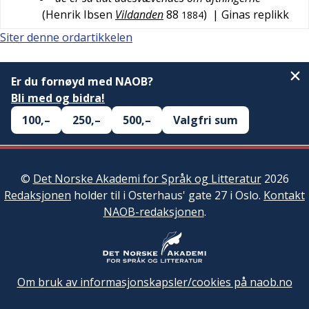
(
Henrik Ibsen
Vildanden
88
)
| Ginas replikk
1884
Siter denne ordartikkelen
Er du fornøyd med NAOB?
Bli med og bidra!
100,–
250,–
500,–
Valgfri sum
©
Det Norske Akademi for Språk og Litteratur
2026
Redaksjonen
holder til i Osterhaus' gate 27 i Oslo.
Kontakt
NAOB-redaksjonen
.
Om bruk av informasjonskapsler/cookies på naob.no