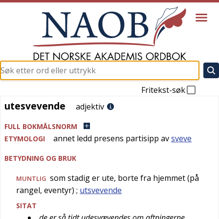
Fritekst-søk
utesvevende
utesvevende
adjektiv
FULL BOKMÅLSNORM
annet ledd presens partisipp av
sveve
ETYMOLOGI
BETYDNING OG BRUK
som stadig er ute, borte fra hjemmet (på
MUNTLIG
rangel, eventyr)
;
utsvevende
SITAT
de er så tidt udesvævendes om aftningerne