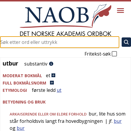
Fritekst-søk
utbur
utbur
substantiv
et
MODERAT BOKMÅL
FULL BOKMÅLSNORM
første ledd
ut
ETYMOLOGI
BETYDNING OG BRUK
bur, lite hus som
ARKAISERENDE
ELLER OM ELDRE FORHOLD
står forholdsvis langt fra hovedbygningen
| jf.
bur
og
bur