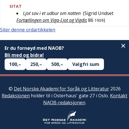
SITAT
Ljot sov i et udbur om natten
(
Sigrid Undset
Fortællingen om Viga-Ljot og Vigdis
86
)
1909
Siter denne ordartikkelen
Er du fornøyd med NAOB?
Bli med og bidra!
100,–
250,–
500,–
Valgfri sum
©
Det Norske Akademi for Språk og Litteratur
2026
Redaksjonen
holder til i Osterhaus' gate 27 i Oslo.
Kontakt
NAOB-redaksjonen
.