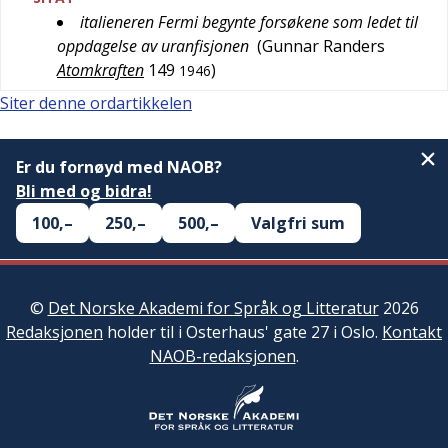
italieneren Fermi begynte forsøkene som ledet til
oppdagelse av uranfisjonen
(
Gunnar Randers
Atomkraften
149
)
1946
Siter denne ordartikkelen
Er du fornøyd med NAOB?
Bli med og bidra!
100,–
250,–
500,–
Valgfri sum
©
Det Norske Akademi for Språk og Litteratur
2026
Redaksjonen
holder til i Osterhaus' gate 27 i Oslo.
Kontakt
NAOB-redaksjonen
.