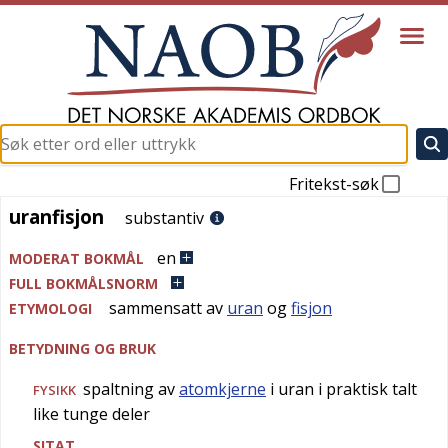
Fritekst-søk
uranfisjon
uranfisjon
substantiv
en
MODERAT BOKMÅL
FULL BOKMÅLSNORM
sammensatt av
uran
og
fisjon
ETYMOLOGI
BETYDNING OG BRUK
spaltning av
atomkjerne
i uran i praktisk talt
FYSIKK
like tunge deler
SITAT