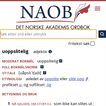
Fritekst-søk
uoppslitelig
uoppslitelig
adjektiv
uoppslitelig
MODERAT BOKMÅL
FULL BOKMÅLSNORM
[uåpsli:´t(ə)li]
UTTALE
avledet av
oppslite
eller
slite opp
; jf.
ETYMOLOGI
prefikset
u-
og suffikset
-lig
BETYDNING OG BRUK
1
som ikke kan slites ut
;
NÅ SJELDEN
, OM STOFF E.L.