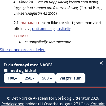
Monnica … var en uoppslitelig kristen som tvang,
tagg og bad sønnen om å omvende seg
(
Trond Berg
Eriksen
Augustin
42
)
2000
2.1
som ikke tar slutt
; som man aldri
OM EMNE E.L.
blir lei av
;
uuttømmelig
;
uslitelig
EKSEMPEL
et uoppslitelig samtaleemne
Siter denne ordartikkelen
Er du fornøyd med NAOB?
Bli med og bidra!
100,–
250,–
500,–
Valgfri sum
©
Det Norske Akademi for Språk og Litteratur
2026
Redaksjonen
holder til i Osterhaus' gate 27 i Oslo.
Kontakt