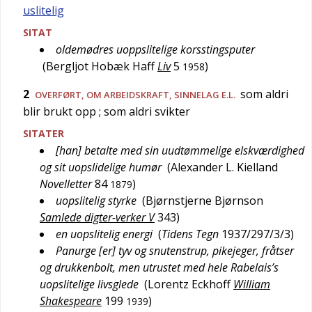
uslitelig
SITAT
oldemødres uoppslitelige korsstingsputer
(
Bergljot Hobæk Haff
Liv
5
)
1958
2
som aldri
OVERFØRT
, OM ARBEIDSKRAFT, SINNELAG E.L.
blir brukt opp
; som aldri svikter
SITATER
[han] betalte med sin uudtømmelige elskværdighed
og sit uopslidelige humør
(
Alexander L. Kielland
Novelletter
84
)
1879
uopslitelig styrke
(
Bjørnstjerne Bjørnson
Samlede digter-verker V
343
)
en uopslitelig energi
(
Tidens Tegn
1937/297/3/3
)
Panurge [er] tyv og snutenstrup, pikejeger, fråtser
og drukkenbolt, men utrustet med hele Rabelais’s
uopslitelige livsglede
(
Lorentz Eckhoff
William
Shakespeare
199
)
1939