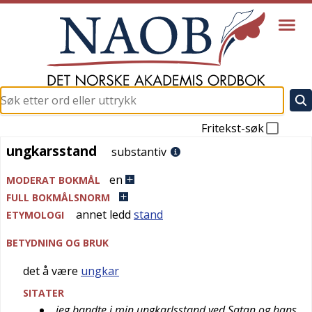
Fritekst-søk
ungkarsstand
ungkarsstand
substantiv
en
MODERAT BOKMÅL
FULL BOKMÅLSNORM
annet ledd
stand
ETYMOLOGI
BETYDNING OG BRUK
det å være
ungkar
SITATER
jeg bandte i min ungkarlsstand ved Satan og hans