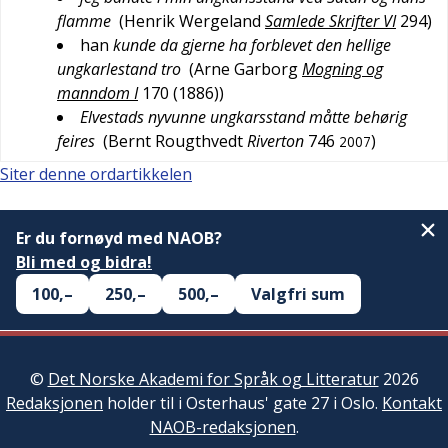
flamme
(
Henrik Wergeland
Samlede Skrifter VI
294
)
han
kunde da gjerne ha forblevet den hellige
ungkarlestand tro
(
Arne Garborg
Mogning og
manndom I
170 (1886)
)
Elvestads nyvunne ungkarsstand måtte behørig
feires
(
Bernt Rougthvedt
Riverton
746
)
2007
Siter denne ordartikkelen
Er du fornøyd med NAOB?
Bli med og bidra!
100,–
250,–
500,–
Valgfri sum
©
Det Norske Akademi for Språk og Litteratur
2026
Redaksjonen
holder til i Osterhaus' gate 27 i Oslo.
Kontakt
NAOB-redaksjonen
.