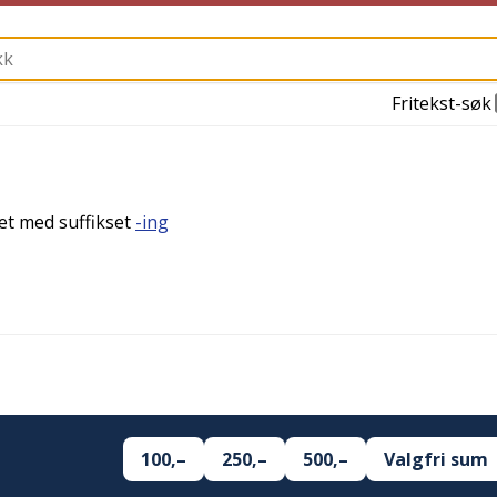
Fritekst-søk
det med suffikset
-ing
100,–
250,–
500,–
Valgfri sum