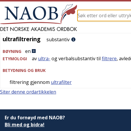
ultrafiltrering
ultrafiltrering
substantiv
en
BØYNING
av
ultra-
og verbalsubstantiv til
filtrere
, avle
ETYMOLOGI
BETYDNING OG BRUK
filtrering gjennom
ultrafilter
Siter denne ordartikkelen
Er du fornøyd med NAOB?
Bli med og bidra!