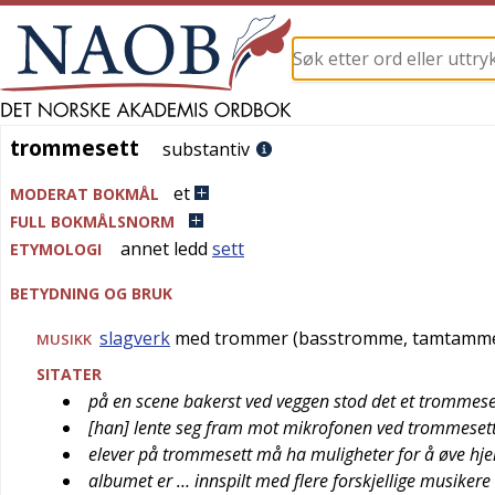
trommesett
trommesett
substantiv
et
MODERAT BOKMÅL
FULL BOKMÅLSNORM
annet ledd
sett
ETYMOLOGI
BETYDNING OG BRUK
slagverk
med trommer (basstromme, tamtamme
MUSIKK
SITATER
på en scene bakerst ved veggen stod det et trommeset
[han] lente seg fram mot mikrofonen ved trommeset
elever på trommesett må ha muligheter for å øve h
albumet er … innspilt med flere forskjellige musiker