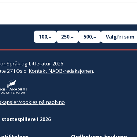
100,–
250,–
500,–
Valgfri sum
or Språk og Litteratur
2026
ate 27 i Oslo.
Kontakt NAOB-redaksjonen
.
kapsler/cookies på naob.no
 støttespillere i 2026
 stiftelser
Ordbokens brukere