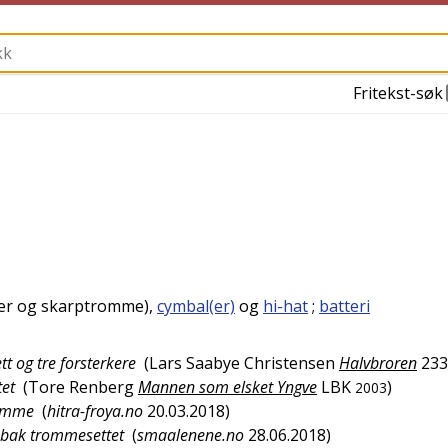
Fritekst-søk
r og skarptromme),
cymbal(er)
og
hi-hat
;
batteri
t og tre forsterkere
(
Lars Saabye Christensen
Halvbroren
233
tet
(
Tore Renberg
Mannen som elsket Yngve
LBK
)
2003
jemme
(
hitra-froya.no
20.03.2018
)
e bak trommesettet
(
smaalenene.no
28.06.2018
)