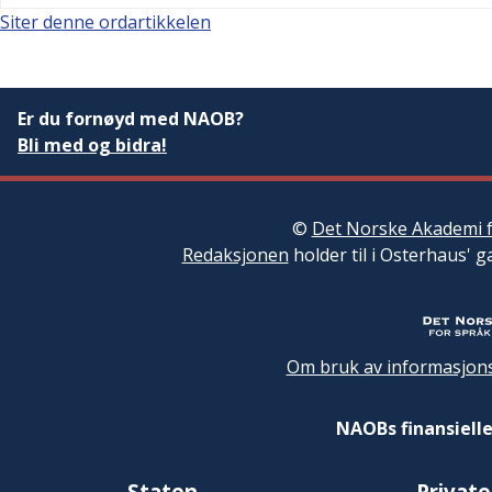
Siter denne ordartikkelen
Er du fornøyd med NAOB?
Bli med og bidra!
©
Det Norske Akademi f
Redaksjonen
holder til i Osterhaus' g
Om bruk av informasjons
NAOBs finansielle
Staten
Private