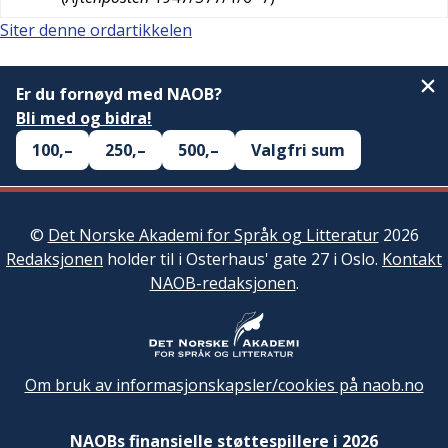
Siter denne ordartikkelen
Er du fornøyd med NAOB?
Bli med og bidra!
100,–
250,–
500,–
Valgfri sum
©
Det Norske Akademi for Språk og Litteratur
2026
Redaksjonen
holder til i Osterhaus' gate 27 i Oslo.
Kontakt
NAOB-redaksjonen
.
Om bruk av informasjonskapsler/cookies på naob.no
NAOBs finansielle støttespillere i 2026