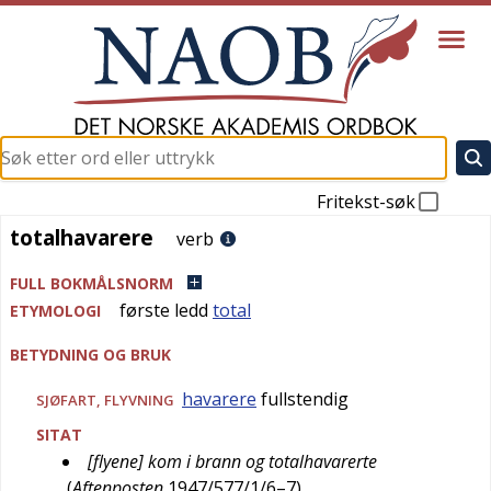
Fritekst-søk
totalhavarere
totalhavarere
verb
FULL BOKMÅLSNORM
første ledd
total
ETYMOLOGI
BETYDNING OG BRUK
havarere
fullstendig
SJØFART
,
FLYVNING
SITAT
[flyene] kom i brann og totalhavarerte
(
Aftenposten
1947/577/1/6–7
)