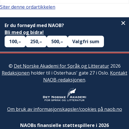
Siter denne ordartikkelen
Er du fornøyd med NAOB?
Bli med og bidra!
100,–
250,–
500,–
Valgfri sum
©
Det Norske Akademi for Språk og Litteratur
2026
Redaksjonen
holder til i Osterhaus' gate 27 i Oslo.
Kontakt
NAOB-redaksjonen
.
Om bruk av informasjonskapsler/cookies på naob.no
NAOBs finansielle støttespillere i 2026