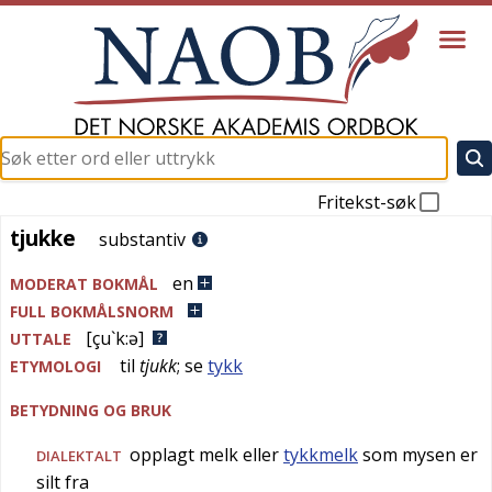
Fritekst-søk
tjukke
tjukke
substantiv
en
MODERAT BOKMÅL
FULL BOKMÅLSNORM
[çu`k:ə]
UTTALE
til
tjukk
; se
tykk
ETYMOLOGI
BETYDNING OG BRUK
opplagt melk eller
tykkmelk
som mysen er
DIALEKTALT
silt fra