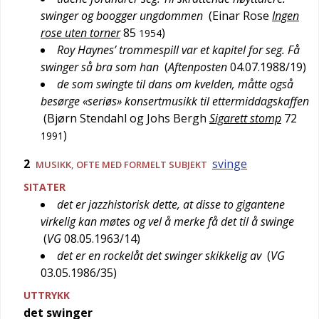
swinger og boogger ungdommen
(
Einar Rose
Ingen
rose uten torner
85
)
1954
Roy Haynes’ trommespill var et kapitel for seg. Få
swinger så bra som han
(
Aftenposten
04.07.1988/19
)
de som swingte til dans om kvelden, måtte også
besørge «seriøs» konsertmusikk til ettermiddagskaffen
(
Bjørn Stendahl og Johs Bergh
Sigarett stomp
72
)
1991
2
svinge
MUSIKK
, OFTE MED FORMELT SUBJEKT
SITATER
det er jazzhistorisk dette, at disse to gigantene
virkelig kan møtes og vel å merke få det til å swinge
(
VG
08.05.1963/14
)
det er en rockelåt det swinger skikkelig av
(
VG
03.05.1986/35
)
UTTRYKK
det swinger