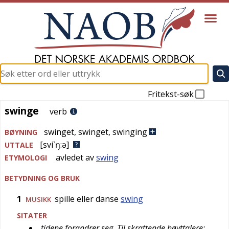
Fritekst-søk
swinge
swinge
verb
swinget
,
swinget
,
swinging
BØYNING
[svi`ŋ:ə]
UTTALE
avledet av
swing
ETYMOLOGI
BETYDNING OG BRUK
1
spille eller danse
swing
MUSIKK
SITATER
tidene forandrer seg. Til skrattende høyttalere: