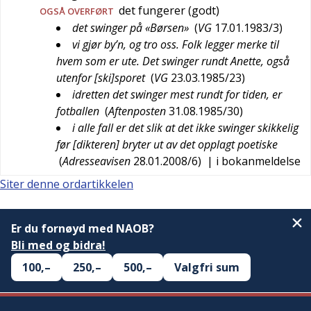
det fungerer (godt)
OGSÅ
OVERFØRT
det swinger på «Børsen»
(
VG
17.01.1983/3
)
vi gjør by’n, og tro oss. Folk legger merke til
hvem som er ute. Det swinger rundt Anette, også
utenfor [ski]sporet
(
VG
23.03.1985/23
)
idretten det swinger mest rundt for tiden, er
fotballen
(
Aftenposten
31.08.1985/30
)
i alle fall er det slik at det ikke swinger skikkelig
før [dikteren] bryter ut av det opplagt poetiske
(
Adresseavisen
28.01.2008/6
)
| i bokanmeldelse
Siter denne ordartikkelen
Er du fornøyd med NAOB?
Bli med og bidra!
100,–
250,–
500,–
Valgfri sum