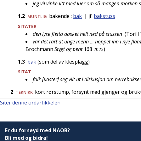
jeg vil vinke litt med luer om så mangen morken s
1.2
bakende
;
bak
| jf.
bakstuss
MUNTLIG
SITATER
den lyse fletta dasket helt ned på stussen
(
Toril
var det rart at unge menn … hoppet inn i nye flam
Brochmann
Stygt og pent
168
)
2023
1.3
bak
(som del av klesplagg)
SITAT
folk [kaster] seg vilt ut i diskusjon om herrebukse
2
kort rørstump, forsynt med gjenger og brukt
TEKNIKK
Siter denne ordartikkelen
Er du fornøyd med NAOB?
Bli med og bidra!