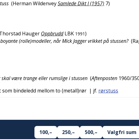
tuss
(
Herman Wildenvey
Samlede Dikt I (1957)
7
)
l Thorstad Hauger
Oppbrudd
LBK
)
1991
boyante (rolle)modeller, når Mick Jagger vrikket på stussen?
(
Ra
r skal være trange eller rumslige i stussen
(
Aftenposten
1960/350
 som bindeledd mellom to (metall)rør
| jf.
rørstuss
100,–
250,–
500,–
Valgfri sum