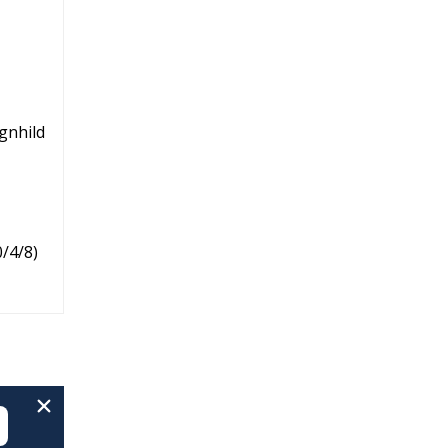
gnhild
/4/8
)