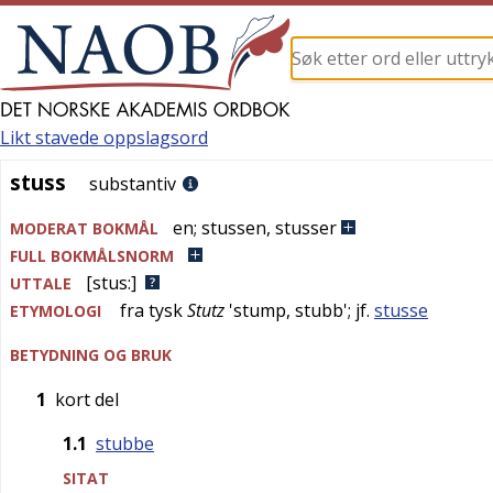
Likt stavede oppslagsord
stuss
stuss
substantiv
en
;
stussen
,
stusser
MODERAT BOKMÅL
FULL BOKMÅLSNORM
[stus:]
UTTALE
fra
tysk
Stutz
'
stump, stubb
'; jf.
stusse
ETYMOLOGI
BETYDNING OG BRUK
1
kort del
1.1
stubbe
SITAT