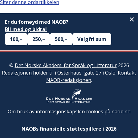
Siter denne ordartikkelen
Er du fornøyd med NAOB?
Bli med og bidra!
100,–
250,–
500,–
Valgfri sum
©
Det Norske Akademi for Språk og Litteratur
2026
Redaksjonen
holder til i Osterhaus' gate 27 i Oslo.
Kontakt
NAOB-redaksjonen
.
Om bruk av informasjonskapsler/cookies på naob.no
NAOBs finansielle støttespillere i 2026