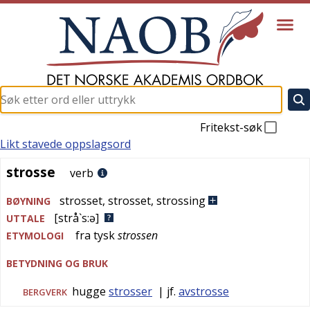
Fritekst-søk
Likt stavede oppslagsord
strosse
strosse
verb
strosset
,
strosset
,
strossing
BØYNING
[strå`s:ə]
UTTALE
fra
tysk
strossen
ETYMOLOGI
BETYDNING OG BRUK
hugge
strosser
| jf.
avstrosse
BERGVERK