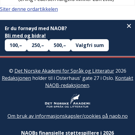
Siter denne ordartikkelen
Er du fornøyd med NAOB?
Bli med og bidra!
100,–
250,–
500,–
Valgfri sum
©
Det Norske Akademi for Språk og Litteratur
2026
Redaksjonen
holder til i Osterhaus' gate 27 i Oslo.
Kontakt
NAOB-redaksjonen
.
Om bruk av informasjonskapsler/cookies på naob.no
NAOBs finansielle støttespillere i 2026