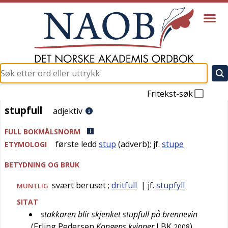
Fritekst-søk
stupfull
stupfull
adjektiv
FULL BOKMÅLSNORM
første ledd
stup
(adverb); jf.
stupe
ETYMOLOGI
BETYDNING OG BRUK
svært beruset
;
dritfull
| jf.
stupfyll
MUNTLIG
SITAT
stakkaren blir skjenket stupfull på brennevin
(
Erling Pedersen
Kongens kvinner
LBK
)
2008