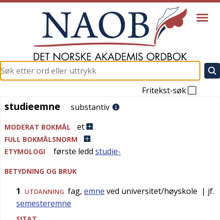
Fritekst-søk
studieemne
studieemne
substantiv
et
MODERAT BOKMÅL
FULL BOKMÅLSNORM
første ledd
studie-
ETYMOLOGI
BETYDNING OG BRUK
1
fag,
emne
ved universitet/høyskole
| jf.
UTDANNING
semesteremne
SITAT