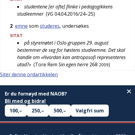
studentene [er ofte] flinke i pedagogikkens
studieemner
(
VG
04.04.2016/24–25
)
2
emne
som
studeres
, undersøkes
SITAT
på styremøtet i Oslo-gruppen 29. august
bestemmer de seg for høstens studieemne. Det skal
handle om «Hvordan kan antroposofi representeres
utad?»
(
Tore Rem
Sin egen herre
268
)
2009
Siter denne ordartikkelen
Er du fornøyd med NAOB?
Bli med og bidra!
100,–
250,–
500,–
Valgfri sum