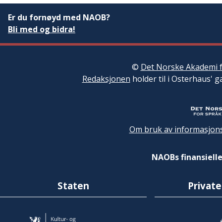
Er du fornøyd med NAOB?
Bli med og bidra!
©
Det Norske Akademi f
Redaksjonen
holder til i Osterhaus' g
Om bruk av informasjons
NAOBs finansielle
Staten
Private