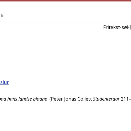
Fritekst-søk
dslur
 paa hans landse blaane
(
Peter Jonas Collett
Studenteraar
211