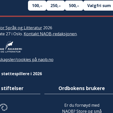
100,–
250,–
500,–
Valgfri sum
or Språk og Litteratur
2026
ate 27 i Oslo.
Kontakt NAOB-redaksjonen
.
kapsler/cookies på naob.no
 støttespillere i 2026
 stiftelser
Ordbokens brukere
Er du fornøyd med
NAOB? Store og små