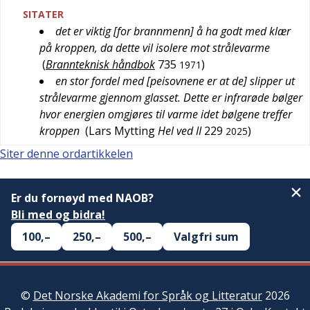
SITATER
det er viktig [for brannmenn] å ha godt med klær
på kroppen, da dette vil isolere mot strålevarme
(
Brannteknisk håndbok
735
)
1971
en stor fordel med [peisovnene er at de] slipper ut
strålevarme gjennom glasset. Dette er infrarøde bølger
hvor energien omgjøres til varme idet bølgene treffer
kroppen
(
Lars Mytting
Hel ved II
229
)
2025
Siter denne ordartikkelen
Er du fornøyd med NAOB?
Bli med og bidra!
100,–
250,–
500,–
Valgfri sum
©
Det Norske Akademi for Språk og Litteratur
2026