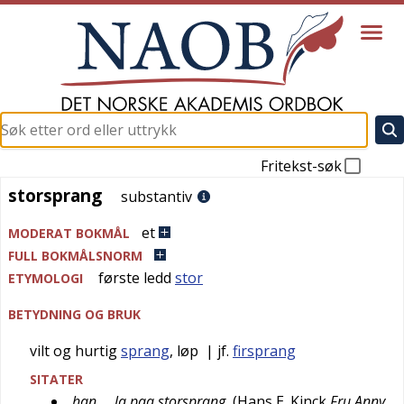
Fritekst-søk
storsprang
storsprang
substantiv
et
MODERAT BOKMÅL
FULL BOKMÅLSNORM
første ledd
stor
ETYMOLOGI
BETYDNING OG BRUK
vilt og hurtig
sprang
, løp
| jf.
firsprang
SITATER
han … la paa storsprang
(
Hans E. Kinck
Fru Anny