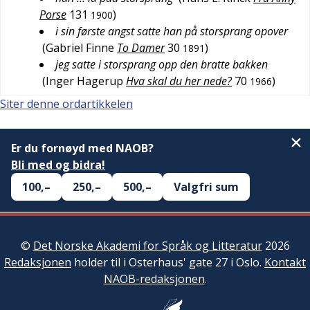
Porse
131
)
1900
i sin første angst satte han på storsprang opover
(
Gabriel Finne
To Damer
30
)
1891
jeg satte i storsprang opp den bratte bakken
(
Inger Hagerup
Hva skal du her nede?
70
)
1966
Siter denne ordartikkelen
Er du fornøyd med NAOB?
Bli med og bidra!
100,–
250,–
500,–
Valgfri sum
©
Det Norske Akademi for Språk og Litteratur
2026
Redaksjonen
holder til i Osterhaus' gate 27 i Oslo.
Kontakt
NAOB-redaksjonen
.