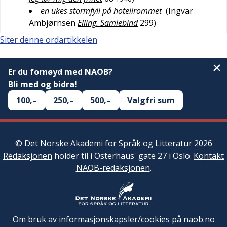
en ukes stormfyll på hotellrommet
(
Ingvar
Ambjørnsen
Elling. Samlebind
299
)
Siter denne ordartikkelen
Er du fornøyd med NAOB?
Bli med og bidra!
100,–
250,–
500,–
Valgfri sum
©
Det Norske Akademi for Språk og Litteratur
2026
Redaksjonen
holder til i Osterhaus' gate 27 i Oslo.
Kontakt
NAOB-redaksjonen
.
Om bruk av informasjonskapsler/cookies på naob.no