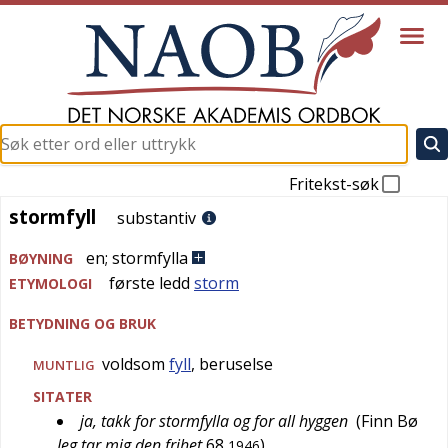
Fritekst-søk
stormfyll
stormfyll
substantiv
en
;
stormfylla
BØYNING
første ledd
storm
ETYMOLOGI
BETYDNING OG BRUK
voldsom
fyll
, beruselse
MUNTLIG
SITATER
ja, takk for stormfylla og for all hyggen
(
Finn Bø
Jeg tar mig den frihet
68
)
1946