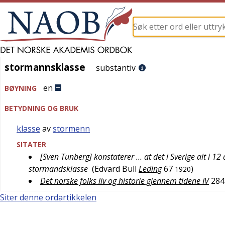
stormannsklasse
stormannsklasse
substantiv
en
BØYNING
BETYDNING OG BRUK
klasse
av
stormenn
SITATER
[Sven Tunberg] konstaterer … at det i Sverige alt i 12 
stormandsklasse
(
Edvard Bull
Leding
67
)
1920
Det norske folks liv og historie gjennem tidene IV
284
Siter denne ordartikkelen