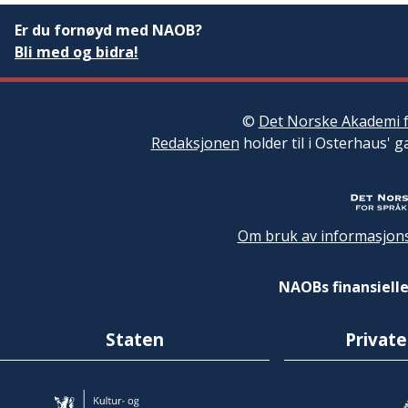
Er du fornøyd med NAOB?
Bli med og bidra!
©
Det Norske Akademi f
Redaksjonen
holder til i Osterhaus' g
Om bruk av informasjons
NAOBs finansielle
Staten
Private