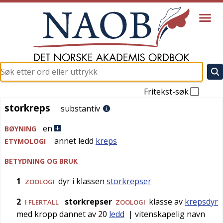
Fritekst-søk
storkreps
storkreps
substantiv
en
BØYNING
annet ledd
kreps
ETYMOLOGI
BETYDNING OG BRUK
1
dyr i klassen
storkrepser
ZOOLOGI
2
storkrepser
klasse av
krepsdyr
I FLERTALL
ZOOLOGI
med kropp dannet av 20
ledd
| vitenskapelig navn