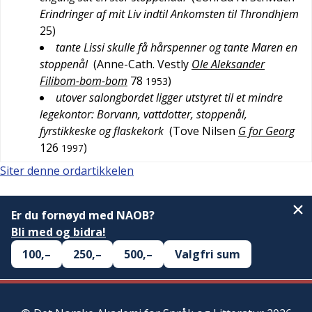
Erindringer af mit Liv indtil Ankomsten til Throndhjem
25
)
tante Lissi skulle få hårspenner og tante Maren en
stoppenål
(
Anne-Cath. Vestly
Ole Aleksander
Filibom-bom-bom
78
)
1953
utover salongbordet ligger utstyret til et mindre
legekontor: Borvann, vattdotter, stoppenål,
fyrstikkeske og flaskekork
(
Tove Nilsen
G for Georg
126
)
1997
Siter denne ordartikkelen
Er du fornøyd med NAOB?
Bli med og bidra!
100,–
250,–
500,–
Valgfri sum