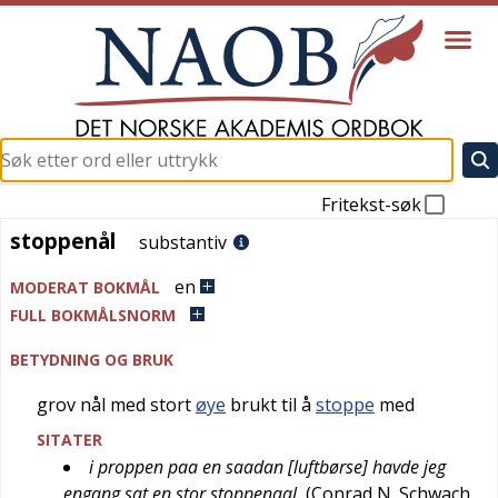
Fritekst-søk
stoppenål
stoppenål
substantiv
en
MODERAT BOKMÅL
FULL BOKMÅLSNORM
BETYDNING OG BRUK
grov nål med stort
øye
brukt til å
stoppe
med
SITATER
i proppen paa en saadan [luftbørse] havde jeg
engang sat en stor stoppenaal
(
Conrad N. Schwach