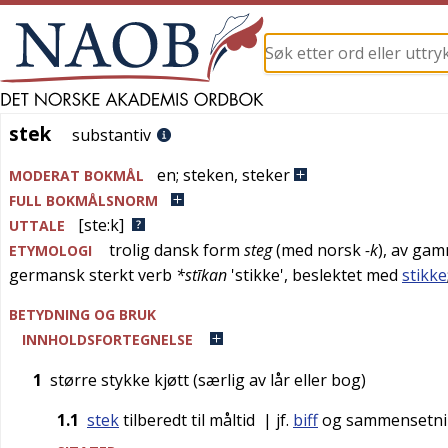
stek
stek
substantiv
en
;
steken
,
steker
MODERAT BOKMÅL
FULL BOKMÅLSNORM
[ste:k]
UTTALE
trolig
dansk
form
steg
(med
norsk
-k
), av
gam
ETYMOLOGI
germansk
sterkt verb
*stīkan
'
stikke
', beslektet med
stikke
BETYDNING OG BRUK
INNHOLDSFORTEGNELSE
1
større stykke kjøtt (særlig av lår eller bog)
1.1
stek
tilberedt til måltid
| jf.
biff
og sammensetn