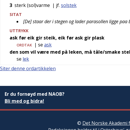
3
sterk (sol)varme
| jf.
solstek
SITAT
[De] staar der i stegen og lader parasollen ligge pa
UTTRYKK
ask før eik gir steik, eik før ask gir plask
| se
ask
ORDTAK
den som vil være med på leken, må tåle/smake st
se
lek
Siter denne ordartikkelen
Er du fornøyd med NAOB?
Bli med og bidra!
©
Det Norske Akademi f