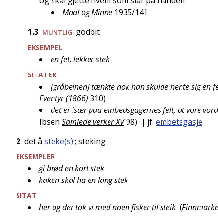
og skal gjette hvem som slår på hånden
Maal og Minne
1935/141
1.3
godbit
MUNTLIG
EKSEMPEL
en fet, lekker stek
SITATER
[gråbeinen] tænkte nok han skulde hente sig en f
Eventyr (1866)
310
)
det er især paa embedsgagernes felt, at vore vor
Ibsen
Samlede verker XV
98
)
| jf.
embetsgasje
2
det å
steke(s)
; steking
EKSEMPLER
gi brød en kort stek
kaken skal ha en lang stek
SITAT
her og der tok vi med noen fisker til steik
(
Finnmark