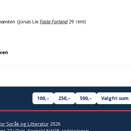
a bænken
(
Jonas Lie
Faste Forland
29
)
1899
eken
100,–
250,–
500,–
Valgfri sum
or Språk og Litteratur
2026