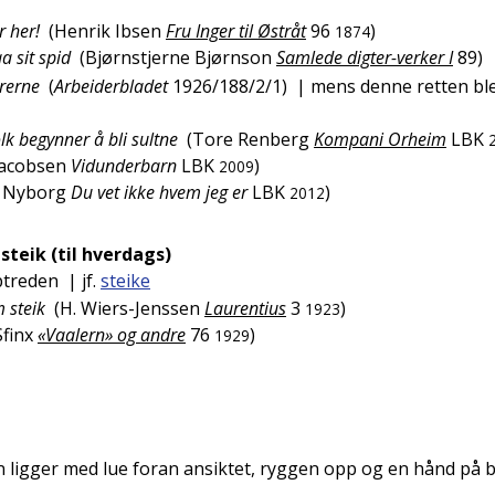
r her!
(
Henrik Ibsen
Fru Inger til Østråt
96
)
1874
a sit spid
(
Bjørnstjerne Bjørnson
Samlede digter-verker I
89
)
arerne
(
Arbeiderbladet
1926/188/2/1
)
| mens denne retten ble
lk begynner å bli sultne
(
Tore Renberg
Kompani Orheim
LBK
Jacobsen
Vidunderbarn
LBK
)
2009
e Nyborg
Du vet ikke hvem jeg er
LBK
)
2012
steik (til hverdags)
ptreden
| jf.
steike
 steik
(
H. Wiers-Jenssen
Laurentius
3
)
1923
Sfinx
«Vaalern» og andre
76
)
1929
n ligger med lue foran ansiktet, ryggen opp og en hånd på 