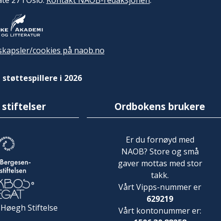
ate 27 i Oslo.
Kontakt NAOB-redaksjonen
.
kapsler/cookies på naob.no
 støttespillere i 2026
 stiftelser
Ordbokens brukere
Er du fornøyd med
NAOB? Store og små
gaver mottas med stor
takk.
Vårt Vipps-nummer er
629219
 Høegh Stiftelse
Vårt kontonummer er: