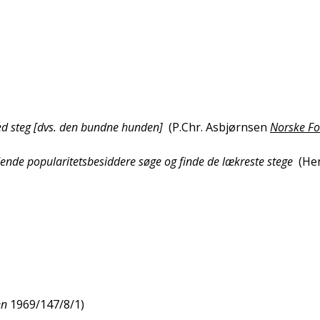
ed steg [dvs. den bundne hunden]
(
P.Chr. Asbjørnsen
Norske Fo
dende popularitetsbesiddere søge og finde de lækreste stege
(
He
en
1969/147/8/1
)