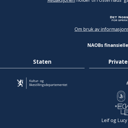
Redaksjonen
holder til i Osterhaus' g
Om bruk av informasjons
NAOBs finansielle
Staten
Private
Leif og Lucy