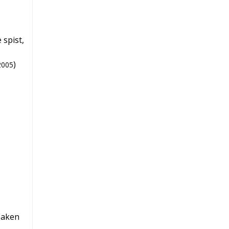
 spist,
)
2005
baken