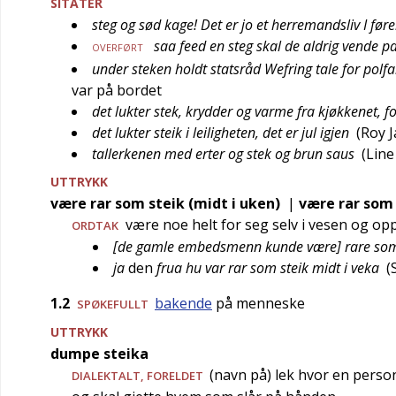
SITATER
steg og sød kage! Det er jo et herremandsliv I føre
saa feed en steg skal de aldrig vende pa
OVERFØRT
under steken holdt statsråd Wefring tale for polf
var på bordet
det lukter stek, krydder og varme fra kjøkkenet, fo
det lukter steik i leiligheten, det er jul igjen
(
Roy 
tallerkenen med erter og stek og brun saus
(
Lin
UTTRYKK
være rar som steik (midt i uken)
|
være rar som 
være noe helt for seg selv i vesen og op
ORDTAK
[de gamle embedsmenn kunde være] rare som
ja
den
frua hu var rar som steik midt i veka
(
1.2
bakende
på menneske
SPØKEFULLT
UTTRYKK
dumpe steika
(navn på) lek hvor en perso
DIALEKTALT
,
FORELDET