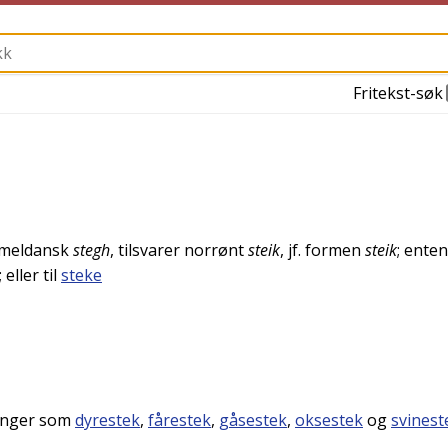
Fritekst-søk
meldansk
stegh
, tilsvarer
norrønt
steik
, jf. formen
steik
; enten 
; eller til
steke
inger som
dyrestek
,
fårestek
,
gåsestek
,
oksestek
og
svinest