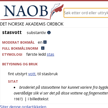
stasvott
stasvott
substantiv
en
MODERAT BOKMÅL
FULL BOKMÅLSNORM
første ledd
stas
ETYMOLOGI
BETYDNING OG BRUK
fint utstyrt
vott
, til stasbruk
SITAT
broderiet på stasvottene har kunnet variere fra bygdel
overdådige slik vi ser det på disse vottene og fingervotten
)
| i billedtekst
1987
Siter denne ordartikkelen