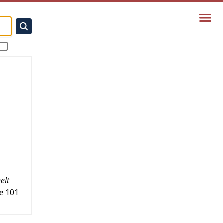
elt
ge
101