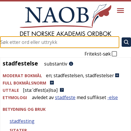
Fritekst-søk
stadfestelse
stadfestelse
substantiv
en
;
stadfestelsen
,
stadfestelser
MODERAT BOKMÅL
FULL BOKMÅLSNORM
[sta:`dfest(ə)lsə]
UTTALE
avledet av
stadfeste
med suffikset
-else
ETYMOLOGI
BETYDNING OG BRUK
stadfesting
SITATER