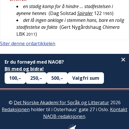
en stadig kamp for å hindre … stadfestelsen i
øynene hennes
(
Dag Solstad
Spiraler
122
)
1965
det lå ingen anklage i stemmen hans, bare en rolig
stadfestelse av fakta
(
Gert Nygårdshaug
Chimera
LBK
)
2011
Siter denne ordartikkelen
Er du fornøyd med NAOB?
Bli med og bidra!
100,–
250,–
500,–
Valgfri sum
©
Det Norske Akademi for Språk og Litteratur
2026
Redaksjonen
holder til i Osterhaus' gate 27 i Oslo.
Kontakt
NAOB-redaksjonen
.