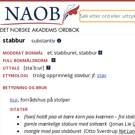
stabbur
stabbur
substantiv
et
;
stabburet
,
stabbur
MODERAT BOKMÅL
FULL BOKMÅLSNORM
[sta`b:ur]
UTTALE
trolig opprinnelig
stavbur
; jf.
stav
ETYMOLOGI
BETYDNING OG BRUK
bur
, forrådshus på stolper
SITATER
[han] holdt paa at bære korn paa kværnen – fra stab
gamle mærkelige stabure med snitværk
(
Jonas Lie
G
mangle mad paa stabburet
(
Otto Sverdrup
Nyt Land