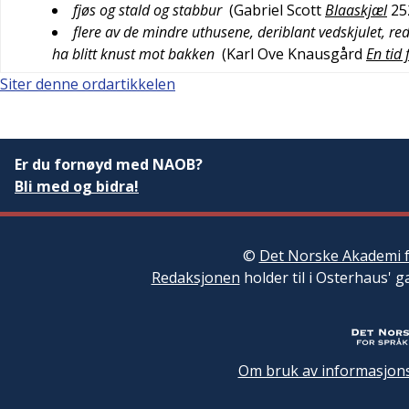
fjøs og stald og stabbur
(
Gabriel Scott
Blaaskjæl
25
flere av de mindre uthusene, deriblant vedskjulet, re
ha blitt knust mot bakken
(
Karl Ove Knausgård
En tid 
Siter denne ordartikkelen
Er du fornøyd med NAOB?
Bli med og bidra!
©
Det Norske Akademi f
Redaksjonen
holder til i Osterhaus' g
Om bruk av informasjons