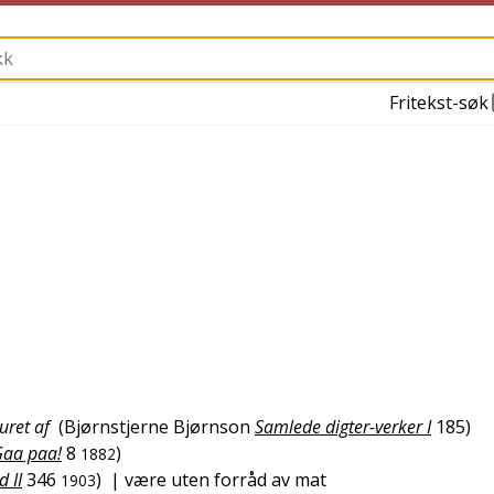
Fritekst-søk
uret af
(
Bjørnstjerne Bjørnson
Samlede digter-verker I
185
)
aa paa!
8
)
1882
 II
346
)
| være uten forråd av mat
1903