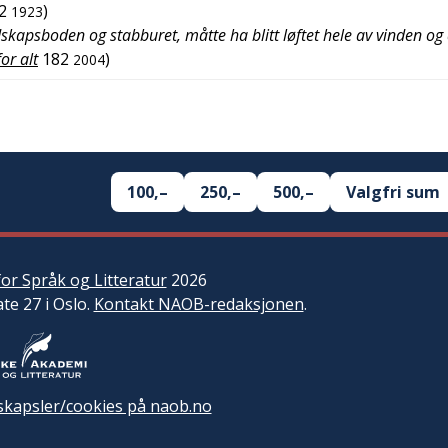
2
)
1923
dskapsboden og stabburet, måtte ha blitt løftet hele av vinden og 
for alt
182
)
2004
100,–
250,–
500,–
Valgfri sum
or Språk og Litteratur
2026
ate 27 i Oslo.
Kontakt NAOB-redaksjonen
.
kapsler/cookies på naob.no