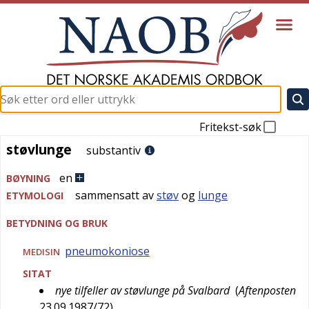
Fritekst-søk
støvlunge
støvlunge
substantiv
en
BØYNING
sammensatt av
støv
og
lunge
ETYMOLOGI
BETYDNING OG BRUK
pneumokoniose
MEDISIN
SITAT
nye tilfeller av støvlunge på Svalbard
(
Aftenposten
23.09.1987/72
)