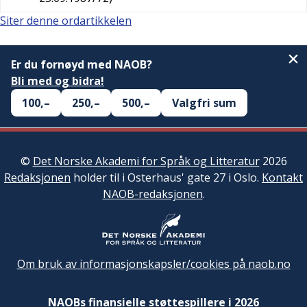
Siter denne ordartikkelen
Er du fornøyd med NAOB?
Bli med og bidra!
100,–
250,–
500,–
Valgfri sum
©
Det Norske Akademi for Språk og Litteratur
2026
Redaksjonen
holder til i Osterhaus' gate 27 i Oslo.
Kontakt
NAOB-redaksjonen
.
Om bruk av informasjonskapsler/cookies på naob.no
NAOBs finansielle støttespillere i 2026