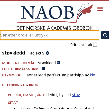
Fritekst-søk
støvkledd
støvkledd
adjektiv
støvkledd
MODERAT BOKMÅL
FULL BOKMÅLSNORM
annet ledd perfektum partisipp av
kle
ETYMOLOGI
BETYDNING OG BRUK
kledd i, hyllet i
støv
POETISK
, OM SJEL, ÅND
SITAT
støvklædte himmelske
(
Henrik Wergeland