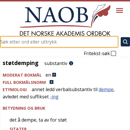
Fritekst-søk
støtdemping
støtdemping
substantiv
en
MODERAT BOKMÅL
FULL BOKMÅLSNORM
annet ledd verbalsubstantiv til
dempe
,
ETYMOLOGI
avledet med suffikset
-ing
BETYDNING OG BRUK
det å dempe, ta av for støt
SITATER