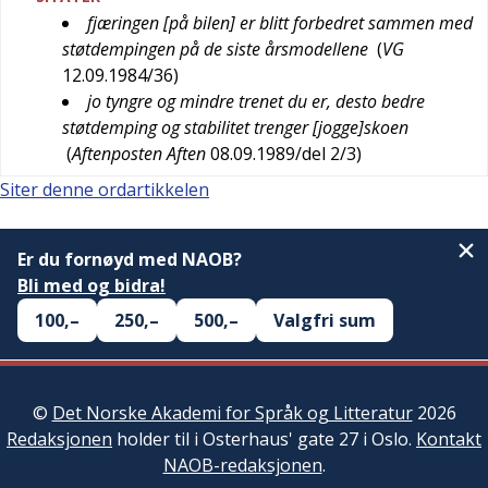
fjæringen [på bilen] er blitt forbedret sammen med
støtdempingen på de siste årsmodellene
(
VG
12.09.1984/36
)
jo tyngre og mindre trenet du er, desto bedre
støtdemping og stabilitet trenger [jogge]skoen
(
Aftenposten Aften
08.09.1989/del 2/3
)
Siter denne ordartikkelen
Er du fornøyd med NAOB?
Bli med og bidra!
100,–
250,–
500,–
Valgfri sum
©
Det Norske Akademi for Språk og Litteratur
2026
Redaksjonen
holder til i Osterhaus' gate 27 i Oslo.
Kontakt
NAOB-redaksjonen
.