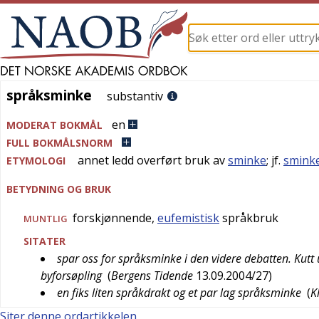
språksminke
språksminke
substantiv
en
MODERAT BOKMÅL
FULL BOKMÅLSNORM
annet ledd
overført
bruk av
sminke
; jf.
smink
ETYMOLOGI
BETYDNING OG BRUK
forskjønnende,
eufemistisk
språkbruk
MUNTLIG
SITATER
spar oss for språksminke i den videre debatten. Kutt
byforsøpling
(
Bergens Tidende
13.09.2004/27
)
en fiks liten språkdrakt og et par lag språksminke
(
K
Siter denne ordartikkelen