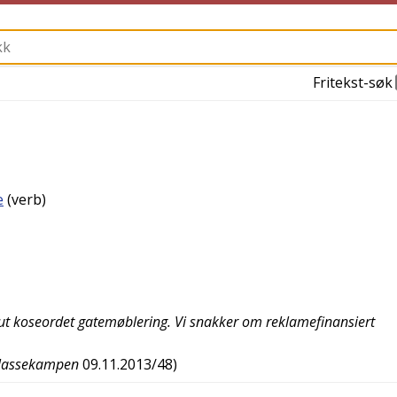
Fritekst-søk
e
(verb)
 ut koseordet gatemøblering. Vi snakker om reklamefinansiert
lassekampen
09.11.2013/48
)