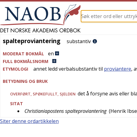
spalteproviantering
spalteproviantering
substantiv
en
MODERAT BOKMÅL
FULL BOKMÅLSNORM
annet ledd verbalsubstantiv til
proviantere
, 
ETYMOLOGI
BETYDNING OG BRUK
det å forsyne avis eller b
OVERFØRT
,
SPØKEFULLT
,
SJELDEN
SITAT
Christianiapostens spalteproviantering
(
Henrik Ibs
Siter denne ordartikkelen