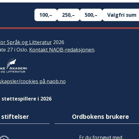
100,–
250,–
500,–
Valgfri sum
or Språk og Litteratur
2026
ate 27 i Oslo.
Kontakt NAOB-redaksjonen
.
kapsler/cookies på naob.no
 støttespillere i 2026
 stiftelser
Ordbokens brukere
Er du fornøyd med