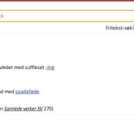
Fritekst-søk
avledet med suffikset
-ing
lad med
spalteføde
en
Samlede verker XV
270
)