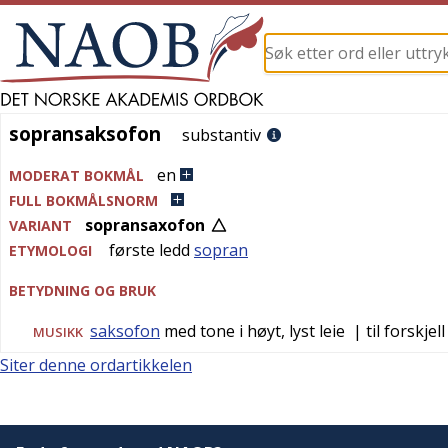
sopransaksofon
sopransaksofon
substantiv
en
MODERAT BOKMÅL
FULL BOKMÅLSNORM
sopransaxofon
VARIANT
første ledd
sopran
ETYMOLOGI
BETYDNING OG BRUK
saksofon
med tone i høyt, lyst leie
| til forskjel
MUSIKK
Siter denne ordartikkelen