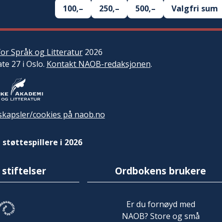
100,–
250,–
500,–
Valgfri sum
or Språk og Litteratur
2026
ate 27 i Oslo.
Kontakt NAOB-redaksjonen
.
kapsler/cookies på naob.no
 støttespillere i 2026
 stiftelser
Ordbokens brukere
Er du fornøyd med
NAOB? Store og små