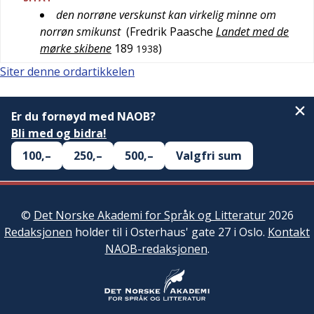
den norrøne verskunst kan virkelig minne om
norrøn smikunst
(
Fredrik Paasche
Landet med de
mørke skibene
189
)
1938
Siter denne ordartikkelen
Er du fornøyd med NAOB?
Bli med og bidra!
100,–
250,–
500,–
Valgfri sum
©
Det Norske Akademi for Språk og Litteratur
2026
Redaksjonen
holder til i Osterhaus' gate 27 i Oslo.
Kontakt
NAOB-redaksjonen
.