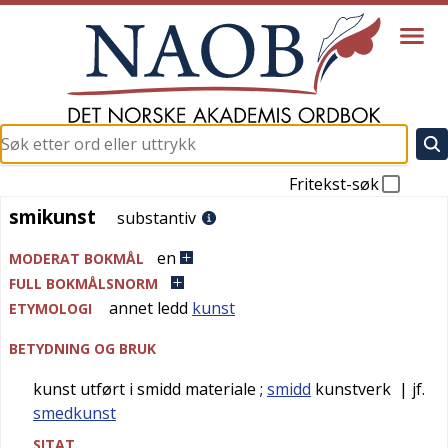
Fritekst-søk
smikunst
smikunst
substantiv
en
MODERAT BOKMÅL
FULL BOKMÅLSNORM
annet ledd
kunst
ETYMOLOGI
BETYDNING OG BRUK
kunst utført i smidd materiale
;
smidd
kunstverk
| jf.
smedkunst
SITAT