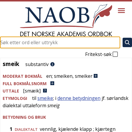
Fritekst-søk
smeik
smeik
substantiv
en
;
smeiken
,
smeiker
MODERAT BOKMÅL
FULL BOKMÅLSNORM
[smæik]
UTTALE
til
smeike
; i
denne betydningen
jf. sørlandsk
ETYMOLOGI
dialektal
uttaleform
smeig
BETYDNING OG BRUK
1
vennlig, kjælende klapp
; kjærtegn
DIALEKTALT