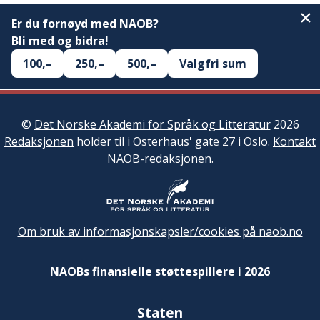
Er du fornøyd med NAOB?
Bli med og bidra!
100,–
250,–
500,–
Valgfri sum
©
Det Norske Akademi for Språk og Litteratur
2026
Redaksjonen
holder til i Osterhaus' gate 27 i Oslo.
Kontakt
NAOB-redaksjonen
.
Om bruk av informasjonskapsler/cookies på naob.no
NAOBs finansielle støttespillere i 2026
Staten