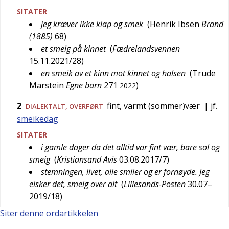
SITATER
jeg kræver ikke klap og smek
(
Henrik Ibsen
Brand
(1885)
68
)
et smeig på kinnet
(
Fædrelandsvennen
15.11.2021/28
)
en smeik av et kinn mot kinnet og halsen
(
Trude
Marstein
Egne barn
271
)
2022
2
fint, varmt (sommer)vær
| jf.
DIALEKTALT
,
OVERFØRT
smeikedag
SITATER
i gamle dager da det alltid var fint vær, bare sol og
smeig
(
Kristiansand Avis
03.08.2017/7
)
stemningen, livet, alle smiler og er fornøyde. Jeg
elsker det, smeig over alt
(
Lillesands-Posten
30.07–
2019/18
)
Siter denne ordartikkelen