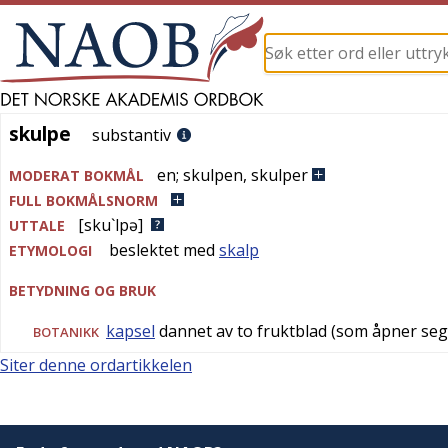
skulpe
skulpe
substantiv
en
;
skulpen
,
skulper
MODERAT BOKMÅL
FULL BOKMÅLSNORM
[sku`lpə]
UTTALE
beslektet med
skalp
ETYMOLOGI
BETYDNING OG BRUK
kapsel
dannet av to fruktblad (som åpner seg 
BOTANIKK
Siter denne ordartikkelen