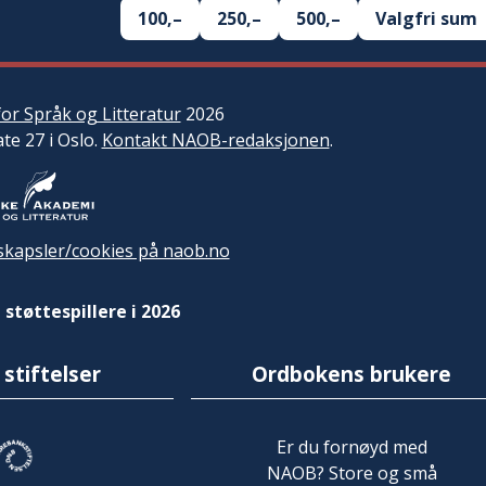
100,–
250,–
500,–
Valgfri sum
or Språk og Litteratur
2026
ate 27 i Oslo.
Kontakt NAOB-redaksjonen
.
kapsler/cookies på naob.no
 støttespillere i 2026
 stiftelser
Ordbokens brukere
Er du fornøyd med
NAOB? Store og små