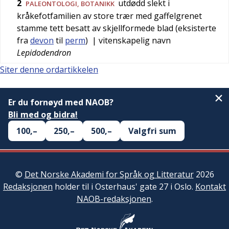
2
utdødd slekt i
PALEONTOLOGI
,
BOTANIKK
kråkefotfamilien av store trær med gaffelgrenet
stamme tett besatt av skjellformede blad (eksisterte
fra
devon
til
perm
)
| vitenskapelig navn
Lepidodendron
Siter denne ordartikkelen
Er du fornøyd med NAOB?
Bli med og bidra!
100,–
250,–
500,–
Valgfri sum
©
Det Norske Akademi for Språk og Litteratur
2026
Redaksjonen
holder til i Osterhaus' gate 27 i Oslo.
Kontakt
NAOB-redaksjonen
.