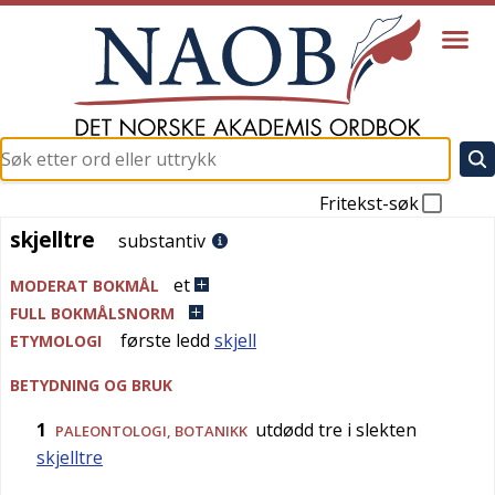
Fritekst-søk
skjelltre
skjelltre
substantiv
et
MODERAT BOKMÅL
FULL BOKMÅLSNORM
første ledd
skjell
ETYMOLOGI
BETYDNING OG BRUK
1
utdødd tre i slekten
PALEONTOLOGI
,
BOTANIKK
skjelltre