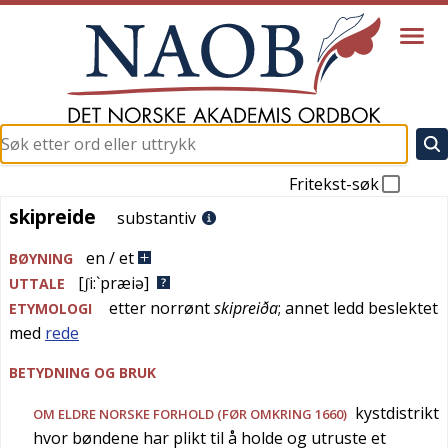
Fritekst-søk
skipreide
skipreide
substantiv
en / et
BØYNING
[ʃi:`præiə]
UTTALE
etter
norrønt
skipreiða
; annet ledd beslektet
ETYMOLOGI
med
rede
BETYDNING OG BRUK
kystdistrikt
OM ELDRE NORSKE FORHOLD (FØR OMKRING 1660)
hvor bøndene har plikt til å holde og utruste et