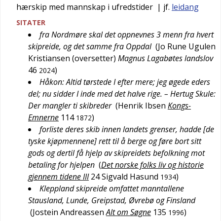
hærskip med mannskap i ufredstider
| jf.
leidang
SITATER
fra Nordmøre skal det oppnevnes 3 menn fra hvert
skipreide, og det samme fra Oppdal
(
Jo Rune Ugulen
Kristiansen (oversetter)
Magnus Lagabøtes landslov
46
)
2024
Håkon: Altid tørstede I efter mere; jeg øgede eders
del; nu sidder I inde med det halve rige. – Hertug Skule:
Der mangler ti skibreder
(
Henrik Ibsen
Kongs-
Emnerne
114
)
1872
forliste deres skib innen landets grenser, hadde [de
tyske kjøpmennene] rett til å berge og føre bort sitt
gods og dertil få hjelp av skipreidets befolkning mot
betaling for hjelpen
(
Det norske folks liv og historie
gjennem tidene III
24
Sigvald Hasund
)
1934
Kleppland skipreide omfattet manntallene
Stausland, Lunde, Greipstad, Øvrebø og Finsland
(
Jostein Andreassen
Alt om Søgne
135
)
1996