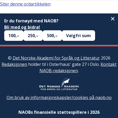
Siter denne ordartikkelen
Er du fornøyd med NAOB?
Bli med og bidra!
100,–
250,–
500,–
Valgfri sum
©
Det Norske Akademi for Språk og Litteratur
2026
Redaksjonen
holder til i Osterhaus' gate 27 i Oslo.
Kontakt
NAOB-redaksjonen
.
Om bruk av informasjonskapsler/cookies på naob.no
NAOBs finansielle støttespillere i 2026