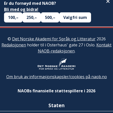
Er du fornøyd med NAOB?
Bli med og bidra!
100,–
250,–
500,–
Valgfri sum
©
Det Norske Akademi for Språk og Litteratur
2026
Redaksjonen
holder til i Osterhaus' gate 27 i Oslo.
Kontakt
NAOB-redaksjonen
.
Om bruk av informasjonskapsler/cookies på naob.no
NAOBs finansielle støttespillere i 2026
Staten