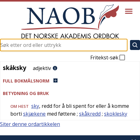
Fritekst-søk
skåksky
skåksky
adjektiv
FULL BOKMÅLSNORM
BETYDNING OG BRUK
sky
, redd for å bli spent for eller å komme
OM HEST
borti
skjækene
med føttene
;
skåkredd
;
skoklesky
Siter denne ordartikkelen