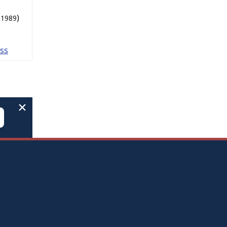
)
1989
ess