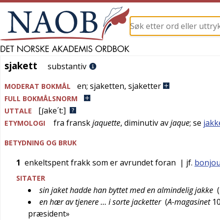
sjakett
sjakett
substantiv
en
;
sjaketten
,
sjaketter
MODERAT BOKMÅL
FULL BOKMÅLSNORM
[ʃake´t:]
UTTALE
fra
fransk
jaquette
, diminutiv av
jaque
; se
jakk
ETYMOLOGI
BETYDNING OG BRUK
1
enkeltspent frakk som er avrundet foran
| jf.
bonjo
SITATER
sin jaket hadde han byttet med en almindelig jakke
(
en hær av tjenere … i sorte jacketter
(
A-magasinet
10
præsident»