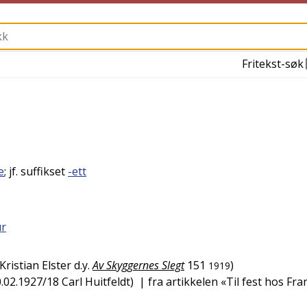
Fritekst-søk
e
; jf. suffikset
-ett
ur
Kristian Elster d.y.
Av Skyggernes Slegt
151
)
1919
.02.1927/18
Carl Huitfeldt
)
| fra artikkelen «Til fest hos Fra