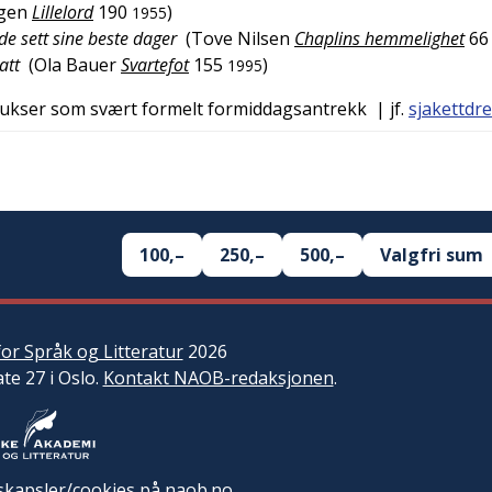
gen
Lillelord
190
)
1955
de sett sine beste dager
(
Tove Nilsen
Chaplins hemmelighet
66
att
(
Ola Bauer
Svartefot
155
)
1995
 bukser som svært formelt formiddagsantrekk
| jf.
sjakettdr
100,–
250,–
500,–
Valgfri sum
or Språk og Litteratur
2026
ate 27 i Oslo.
Kontakt NAOB-redaksjonen
.
kapsler/cookies på naob.no