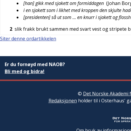
[han] gikk med sjakett om formiddagen
(
Johan Bor
i en sjakett som i likhet med kroppen den skjulte had
[presidenten] så ut som … en knurr i sjakett og flossh
2
slik frakk brukt sammen med svart vest og stripete
Siter denne ordartikkelen
Er du fornøyd med NAOB?
Bli med og bidra!
©
Det Norske Akademi f
Redaksjonen
holder til i Osterhaus' g
Om bruk av informasjons