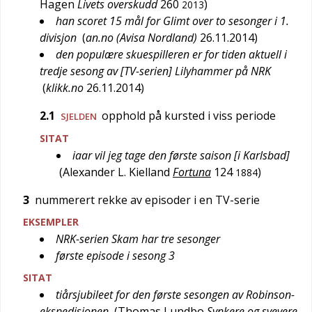
Hagen
Livets overskudd
260
)
2013
han scoret 15 mål for Glimt over to sesonger i 1.
divisjon
(
an.no (Avisa Nordland)
26.11.2014
)
den populære skuespilleren er for tiden aktuell i
tredje sesong av [TV-serien] Lilyhammer på NRK
(
klikk.no
26.11.2014
)
2.1
opphold på kursted i viss periode
SJELDEN
SITAT
iaar vil jeg tage den første saison [i Karlsbad]
(
Alexander L. Kielland
Fortuna
124
)
1884
3
nummerert rekke av episoder i en TV-serie
EKSEMPLER
NRK-serien Skam har tre sesonger
første episode i sesong 3
SITAT
tiårsjubileet for den første sesongen av Robinson-
ekspedisjonen
(
Thomas Lundbo
Synkere og svevere