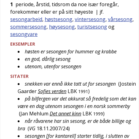
1
periode, årstid, tidsrom da noe især foregår,
forekommer eller er på sitt høyeste
| jf.
sesongarbeid
,
høstsesong
,
vintersesong
,
vårsesong
,
sommersesong
,
høysesong
,
turistsesong
og
sesongvare
EKSEMPLER
høsten er sesongen for hummer og krabbe
en god, dårlig sesong
utenom, utenfor sesongen
SITATER
snekken var ennå ikke tatt ut for sesongen
(
Jostein
Gaarder
Sofies verden
LBK
)
1991
på bilfergen var det akkurat så fredelig som det kan
være en dag utenom sesongen i en norsk sommerby
(
Jan Mehlum
Det annet kinn
LBK
)
1999
når råvarene har sin sesong, er de både billige og
bra
(
VG
18.11.2007/24
)
sesongen [for kantarell] starter tidlig, i slutten av