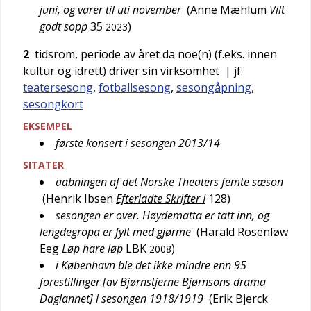
juni, og varer til uti november
(
Anne Mæhlum
Vilt
godt sopp
35
)
2023
2
tidsrom, periode av året da noe(n) (f.eks. innen
kultur og idrett) driver sin virksomhet
| jf.
teatersesong
,
fotballsesong
,
sesongåpning
,
sesongkort
EKSEMPEL
første konsert i sesongen 2013/14
SITATER
aabningen af det Norske Theaters femte sæson
(
Henrik Ibsen
Efterladte Skrifter I
128
)
sesongen er over. Høydematta er tatt inn, og
lengdegropa er fylt med gjørme
(
Harald Rosenløw
Eeg
Løp hare løp
LBK
)
2008
i København ble det ikke mindre enn 95
forestillinger [av Bjørnstjerne Bjørnsons drama
Daglannet] i sesongen 1918/1919
(
Erik Bjerck