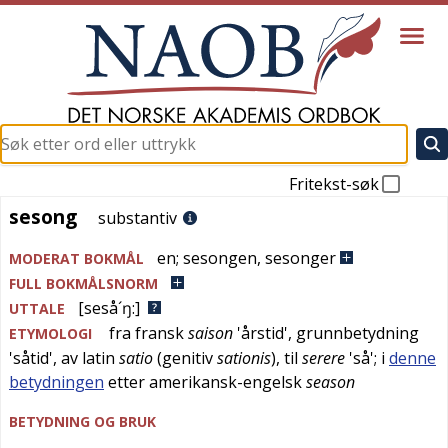
Fritekst-søk
sesong
sesong
substantiv
en
;
sesongen
,
sesonger
MODERAT BOKMÅL
FULL BOKMÅLSNORM
[seså´ŋ:]
UTTALE
fra
fransk
saison
'
årstid
', grunnbetydning
ETYMOLOGI
'
såtid
', av
latin
satio
(genitiv
sationis
), til
serere
'
så
'; i
denne
betydningen
etter
amerikansk-engelsk
season
BETYDNING OG BRUK