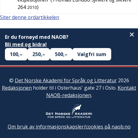
264
)
2010
Siter denne ordartikkelen
Er du fornøyd med NAOB?
Bli med og bidra!
100,–
250,–
500,–
Valgfri sum
©
Det Norske Akademi for Språk og Litteratur
2026
Redaksjonen
holder til i Osterhaus' gate 27 i Oslo.
Kontakt
NAOB-redaksjonen
.
Om bruk av informasjonskapsler/cookies på naob.no