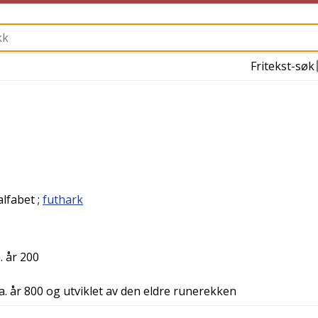
Fritekst-søk
alfabet
;
futhark
. år 200
a. år 800 og utviklet av den eldre runerekken