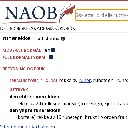
runerekke
runerekke
substantiv
en
MODERAT BOKMÅL
FULL BOKMÅLSNORM
BETYDNING OG BRUK
rekke av
runer
, runetegn
; rune
SPRÅKHISTORIE
,
FILOLOGI
UTTRYKK
den eldre runerekken
rekke av 24 (fellesgermanske) runetegn, kjent fra ca
den yngre runerekken
(kortere) rekke av 16 runetegn, brukt i Norden fra c
Siter denne ordartikkelen