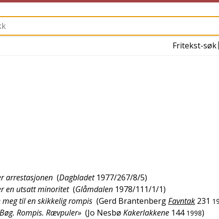
Fritekst-søk
er arrestasjonen
(
Dagbladet
1977/267/8/5
)
 en utsatt minoritet
(
Glåmdalen
1978/111/1/1
)
 meg til en skikkelig rompis
(
Gerd Brantenberg
Favntak
231
1
Bøg. Rompis. Rævpuler»
(
Jo Nesbø
Kakerlakkene
144
)
1998