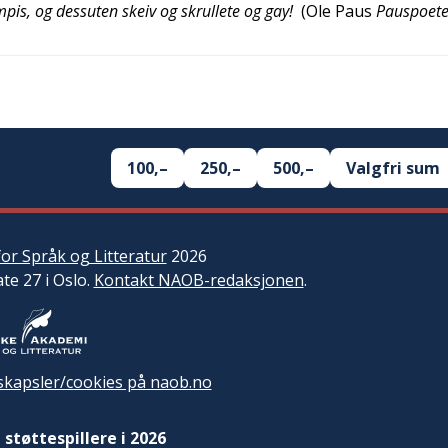
mpis, og dessuten skeiv og skrullete og gay!
(
Ole Paus
Pauspoet
100,–
250,–
500,–
Valgfri sum
or Språk og Litteratur
2026
ate 27 i Oslo.
Kontakt NAOB-redaksjonen
.
kapsler/cookies på naob.no
 støttespillere i 2026