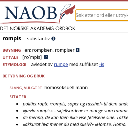
rompis
rompis
substantiv
en
;
rompisen
,
rompiser
BØYNING
[ro´mpis]
UTTALE
avledet av
rumpe
med suffikset
-is
ETYMOLOGI
BETYDNING OG BRUK
homoseksuell mann
SLANG
,
VULGÆRT
SITATER
politiet ropte «rompis, soper og rasshøl» til dem und
«jævla rompis» – skjellsordene er mange som rammer
de menna, de kan faen ikke vise følelsene sine. Takke
«akkurat hva mener du med skeiv?» «Homse. Homo. 